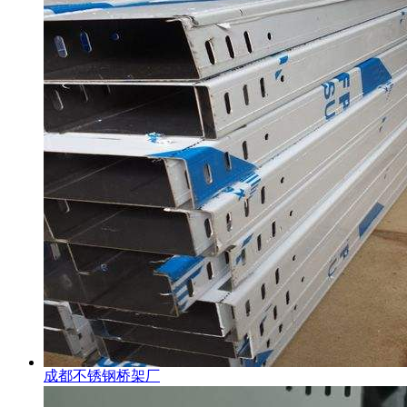
成都不锈钢桥架厂