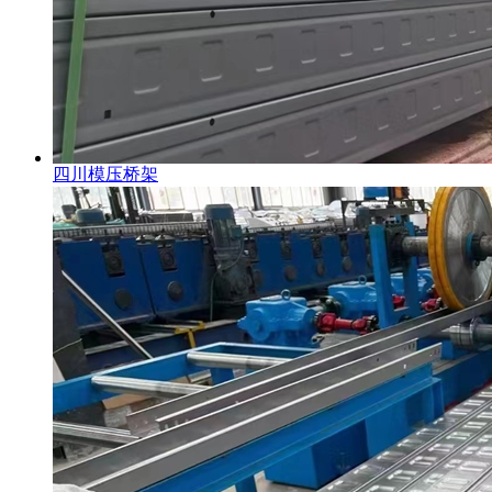
四川模压桥架