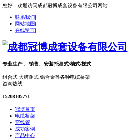
您好！欢迎访问成都冠博成套设备有限公司网站
联系我们
|
网站地图
|
在线留言
|
专业生产 、销售、安装托
盘式/槽式/梯式
组合式 大胯距式 铝合金等各种电缆桥架
咨询热线：
15208105771
冠博首页
电缆桥架
穿线管
成功案例
产品中心